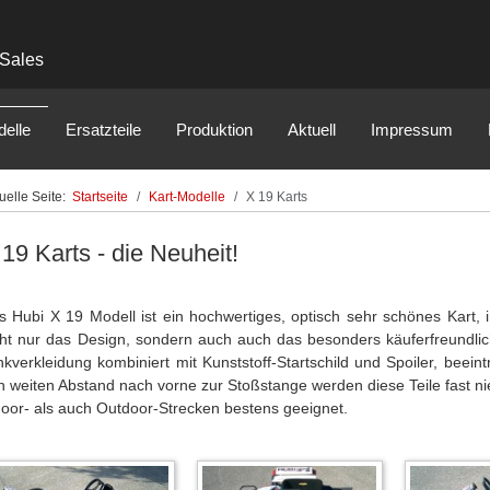
 Sales
delle
Ersatzteile
Produktion
Aktuell
Impressum
uelle Seite:
Startseite
Kart-Modelle
X 19 Karts
19 Karts - die Neuheit!
s Hubi X 19 Modell ist ein hochwertiges, optisch sehr schönes Kart, i
cht nur das Design, sondern auch auch das besonders käuferfreundlic
nkverkleidung kombiniert mit Kunststoff-Startschild und Spoiler, beeint
n weiten Abstand nach vorne zur Stoßstange werden diese Teile fast nie
door- als auch Outdoor-Strecken bestens geeignet.