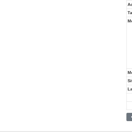
A
T
Mo
Mo
Si
La