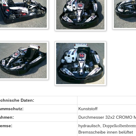
echnische Daten:
ammschutz:
Kunststoff
ahmen:
Durchmesser 32x2 CROMO Ma
remse:
hydraulisch,
Doppelkolbenbremsz
Bremsscheibe innen belüftet