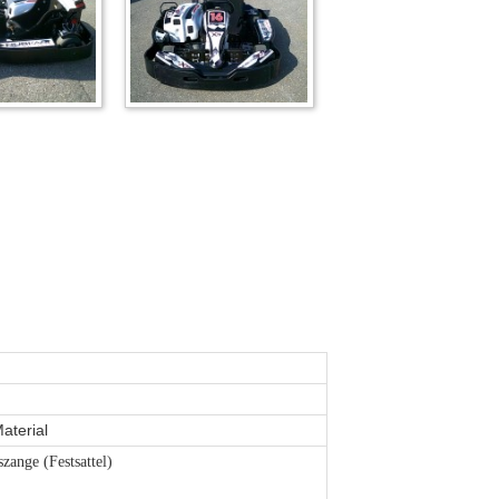
terial
ange (Festsattel)