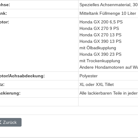
chse:
Spezielles Achsenmaterial, 3
ank:
Mitteltank Füllmenge 10 Liter
tor:
Honda GX 200 6,5 PS
Honda GX 270 9 PS
Honda GX 270 13 PS
Honda GX 390 13 PS
mit Ölbadkupplung
Honda GX 390 23 PS
mit Trockenkupplung
Andere Hondamotoren auf Wu
tor/
Achsabdeckung:
Polyester
tz:
XL oder XXL Tillet
ckierung:
Alle lackierbaren Teile in jed
Vorheriger Beitrag: Standard Kart
Zurück